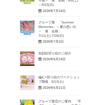
平成～ 展 会期：8/8(土)
～8/23(日)
2026年7月24日
グループ展 「Summer
Memories」～夏の思い出
～ 展 会期：
7/11(土)-7/26(日)
2026年7月2日
似顔絵切り絵のご紹介
2026年6月19日
編む×切り絵のワークショッ
プ開催 6/13(土)
2026年5月21日
グループ展②のご案内 「平