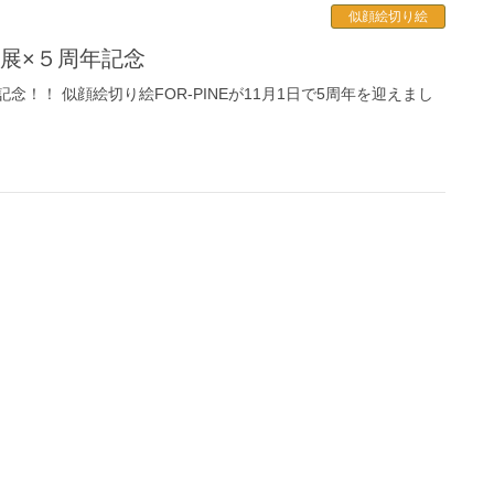
似顔絵切り絵
 個展×５周年記念
記念！！ 似顔絵切り絵FOR-PINEが11月1日で5周年を迎えまし